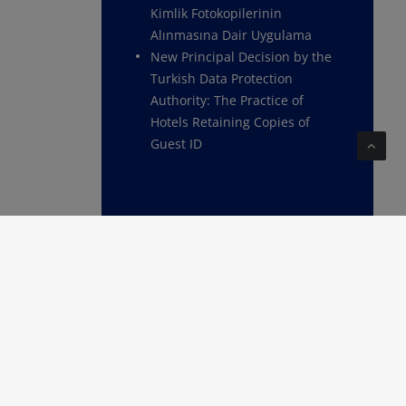
Kimlik Fotokopilerinin
Alınmasına Dair Uygulama
New Principal Decision by the
Turkish Data Protection
Authority: The Practice of
Hotels Retaining Copies of
Guest ID