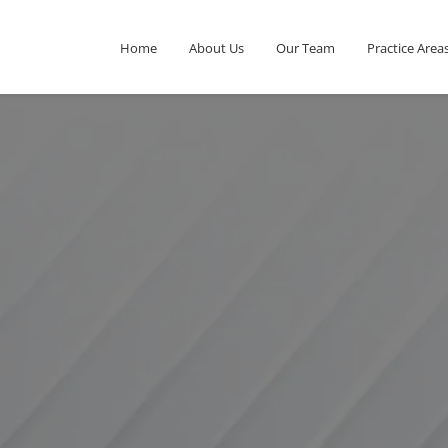
Home
About Us
Our Team
Practice Area