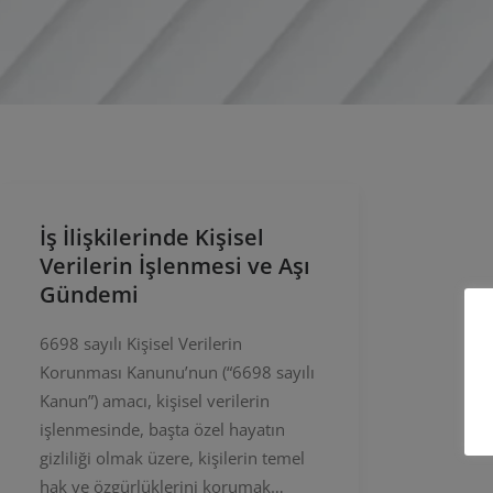
İş İlişkilerinde Kişisel
Verilerin İşlenmesi ve Aşı
Gündemi
6698 sayılı Kişisel Verilerin
Korunması Kanunu’nun (“6698 sayılı
Kanun”) amacı, kişisel verilerin
işlenmesinde, başta özel hayatın
gizliliği olmak üzere, kişilerin temel
hak ve özgürlüklerini korumak…