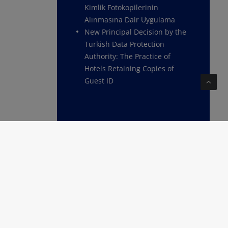
Kimlik Fotokopilerinin
Alınmasına Dair Uygulama
New Principal Decision by the
Turkish Data Protection
Authority: The Practice of
Hotels Retaining Copies of
Guest ID