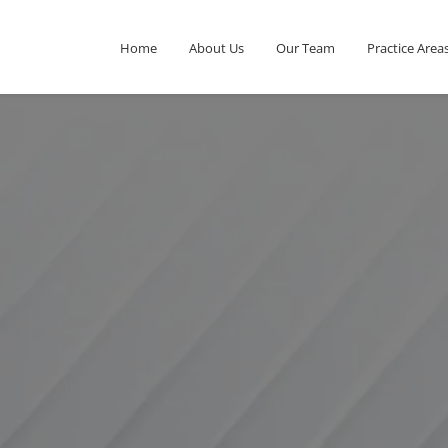
Home
About Us
Our Team
Practice Area