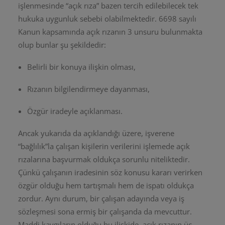
işlenmesinde “açık rıza” bazen tercih edilebilecek tek
hukuka uygunluk sebebi olabilmektedir. 6698 sayılı
Kanun kapsamında açık rızanın 3 unsuru bulunmakta
olup bunlar şu şekildedir:
Belirli bir konuya ilişkin olması,
Rızanın bilgilendirmeye dayanması,
Özgür iradeyle açıklanması.
Ancak yukarıda da açıklandığı üzere, işverene
“bağlılık”la çalışan kişilerin verilerini işlemede açık
rızalarına başvurmak oldukça sorunlu niteliktedir.
Çünkü çalışanın iradesinin söz konusu kararı verirken
özgür olduğu hem tartışmalı hem de ispatı oldukça
zordur. Aynı durum, bir çalışan adayında veya iş
sözleşmesi sona ermiş bir çalışanda da mevcuttur.
Maddi kaygıların olduğu bu ilişkide, açık rızanın üç