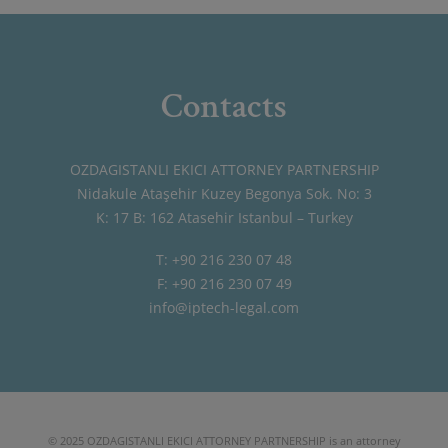
Contacts
OZDAGISTANLI EKICI ATTORNEY PARTNERSHIP
Nidakule Ataşehir Kuzey Begonya Sok. No: 3
K: 17 B: 162 Atasehir Istanbul – Turkey
T: +90 216 230 07 48
F: +90 216 230 07 49
info@iptech-legal.com
© 2025 OZDAGISTANLI EKICI ATTORNEY PARTNERSHIP is an attorney