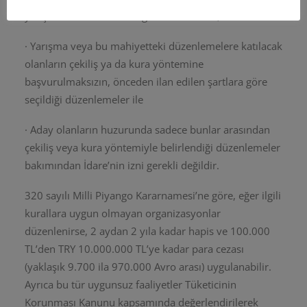
yarışma olarak tanımladığı düzenlemeler,
· Yarışma veya bu mahiyetteki düzenlemelere katılacak
olanların çekiliş ya da kura yöntemine
başvurulmaksızın, önceden ilan edilen şartlara göre
seçildiği düzenlemeler ile
· Aday olanların huzurunda sadece bunlar arasından
çekiliş veya kura yöntemiyle belirlendiği düzenlemeler
bakımından İdare’nin izni gerekli değildir.
320 sayılı Milli Piyango Kararnamesi’ne göre, eğer ilgili
kurallara uygun olmayan organizasyonlar
düzenlenirse, 2 aydan 2 yıla kadar hapis ve 100.000
TL’den TRY 10.000.000 TL’ye kadar para cezası
(yaklaşık 9.700 ila 970.000 Avro arası) uygulanabilir.
Ayrıca bu tür uygunsuz faaliyetler Tüketicinin
Korunması Kanunu kapsamında değerlendirilerek