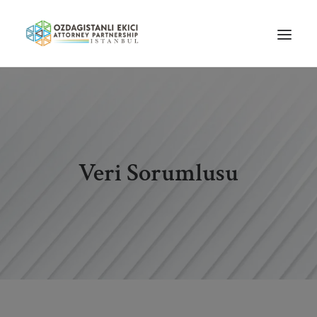
HOME
ABOUT US
OUR TEAM
Veri Sorumlusu
PRACTICE AREAS
NEWS
GUIDES
CAREERS
CONTACT US