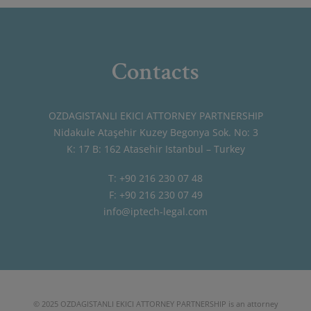
Contacts
OZDAGISTANLI EKICI ATTORNEY PARTNERSHIP
Nidakule Ataşehir Kuzey Begonya Sok. No: 3
K: 17 B: 162 Atasehir Istanbul – Turkey
T: +90 216 230 07 48
F: +90 216 230 07 49
info@iptech-legal.com
© 2025 OZDAGISTANLI EKICI ATTORNEY PARTNERSHIP is an attorney