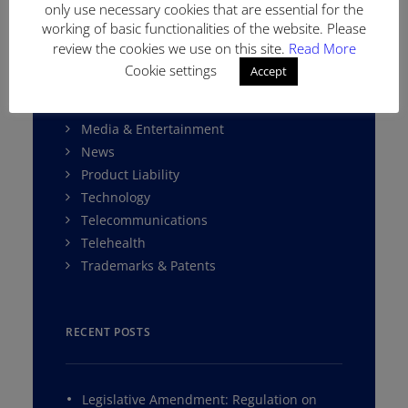
only use necessary cookies that are essential for the
Fintech
working of basic functionalities of the website. Please
Franchising
review the cookies we use on this site.
Read More
Gaming and E-Sports
Cookie settings
Accept
IP & Copyrights
Labor Act
Media & Entertainment
News
Product Liability
Technology
Telecommunications
Telehealth
Trademarks & Patents
RECENT POSTS
Legislative Amendment: Regulation on