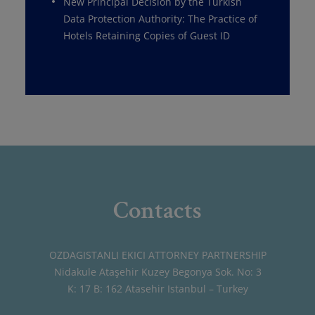
New Principal Decision by the Turkish
Data Protection Authority: The Practice of
Hotels Retaining Copies of Guest ID
Contacts
OZDAGISTANLI EKICI ATTORNEY PARTNERSHIP
Nidakule Ataşehir Kuzey Begonya Sok. No: 3
K: 17 B: 162 Atasehir Istanbul – Turkey