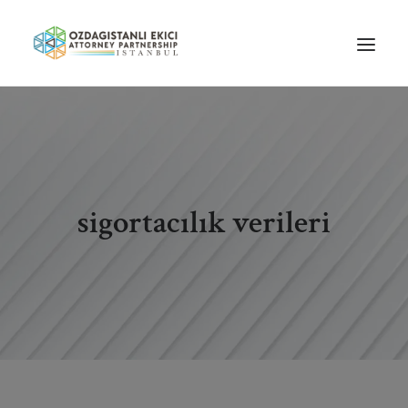
HOME
ABOUT US
OUR TEAM
sigortacılık verileri
PRACTICE AREAS
NEWS
GUIDES
CAREERS
CONTACT US