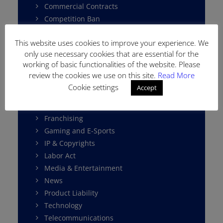
Commercial Contracts
Competition Ban
Competition Law
This website uses cookies to improve your experience. We
Consumer Protection
only use necessary cookies that are essential for the
Cybersecurity
working of basic functionalities of the website. Please
Data Protection
review the cookies we use on this site.
Read More
E-Commerce
Cookie settings
Accept
Environment Law
Fintech
Franchising
Gaming and E-Sports
IP & Copyrights
Labor Act
Media & Entertainment
News
Product Liability
Technology
Telecommunications